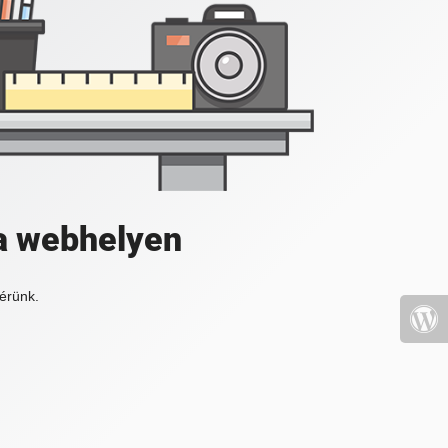
a webhelyen
érünk.