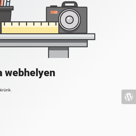
a webhelyen
érünk.