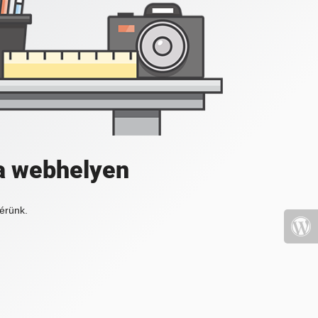
a webhelyen
érünk.