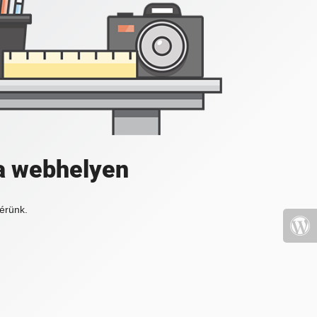
a webhelyen
érünk.