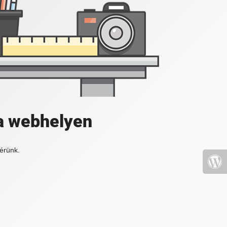
a webhelyen
érünk.