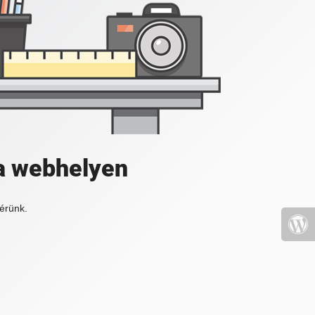
a webhelyen
érünk.