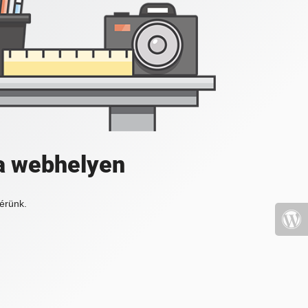
a webhelyen
érünk.