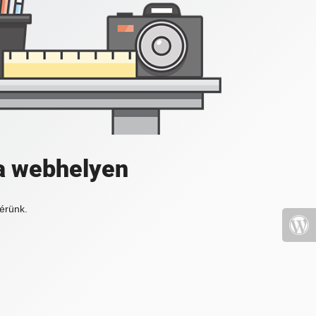
a webhelyen
érünk.