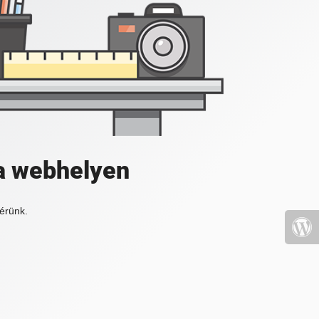
a webhelyen
érünk.