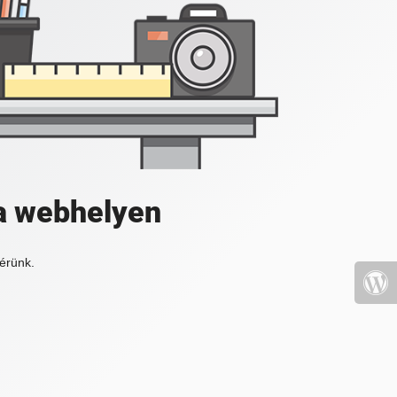
a webhelyen
érünk.