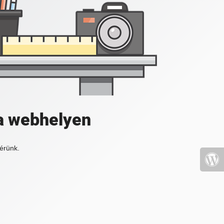
a webhelyen
érünk.