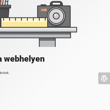
a webhelyen
érünk.