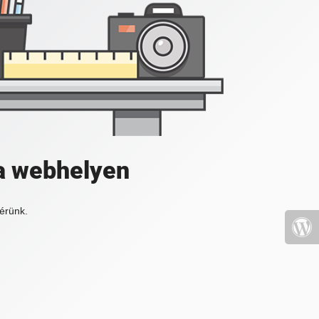
a webhelyen
érünk.